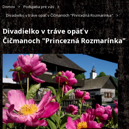
Domov
Podujatia pre vás
Divadielko v tráve opäť v Čičmanoch "Princezná Rozmarínka"
Divadielko v tráve opäť v
Čičmanoch "Princezná Rozmarínka"