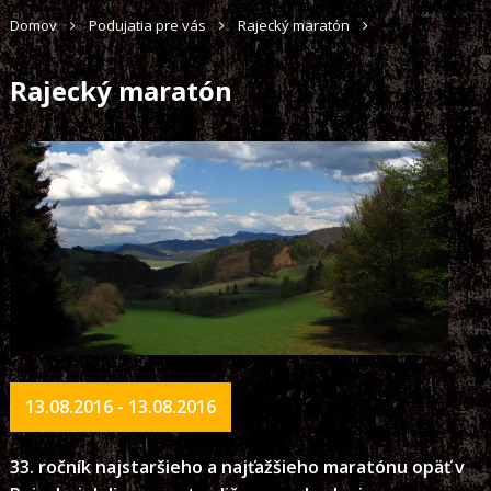
Domov
Podujatia pre vás
Rajecký maratón
Rajecký maratón
13.08.2016 - 13.08.2016
33. ročník najstaršieho a najťažšieho maratónu opäť v