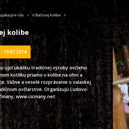
ujatia pre vás
V Bačovej kolibe
ej kolibe
 - 19.07.2014
i ujsť ukážku tradičnej výroby ovčieho
om kotlíku priamo v kolibe na ohni a
ce. Vážne a veselé rozprávanie o valaskej
radičnom ovčiarstve. Organizujú Ľudovo-
čmany, www.cicmany.net