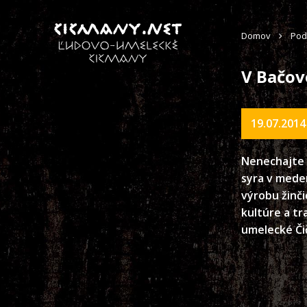
Domov
Pod
V Bačov
19.07.2014
Nenechajte s
syra v meden
výrobu žinči
kultúre a t
umelecké Či