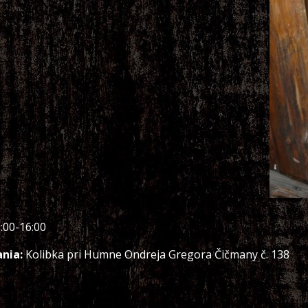
:00-16:00
nia:
Kolibka pri Humne Ondreja Gregora Čičmany č. 138